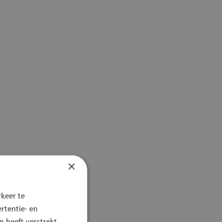
×
keer te
rtentie- en