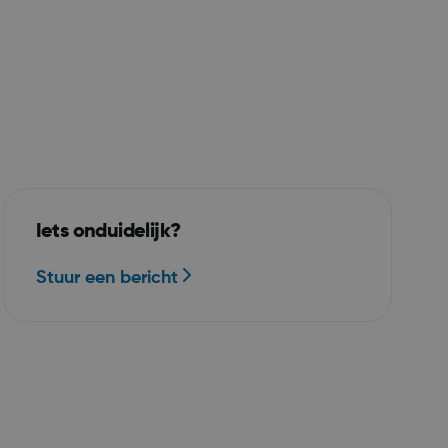
bruikt door
en in JSP.
 een anonieme
 de server te
singscookie die
applicaties die
SP.NET MVC-
s ontworpen
olicy
Iets onduidelijk?
erd plaatsen
bsite te
Stuur een bericht
ss-Site
oemd. Het
e over de
rnietigd bij
owser.
gesteld door
 op het