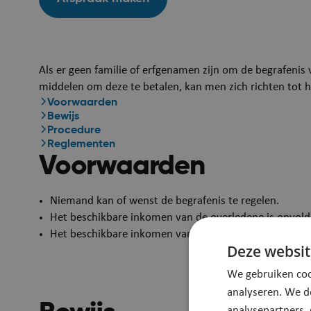
Als er geen familie of erfgenamen zijn om de begrafenis 
middelen om deze te betalen, kan men zich richten tot
Voorwaarden
Bewijs
Procedure
Reglementen
Voorwaarden
Niemand kan of wenst de begrafenis te regelen.
Het beschikbare inkomen van de overledene is onvold
Het beschikbare​ inkomen van de erfgenamen is onvol
Deze websit
We gebruiken coo
analyseren. We d