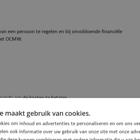
van een persoon te regelen en bij onvoldoende financiële
 het OCMW.
oende om de kosten te betalen.
doende om de kosten te betalen.
e maakt gebruik van cookies.
kies om inhoud en advertenties te personaliseren en om ons ver
elen ook informatie over uw gebruik van onze site met onze adve