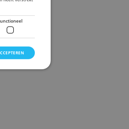
 heeft verstrekt
unctioneel
ACCEPTEREN
elding en
 voor