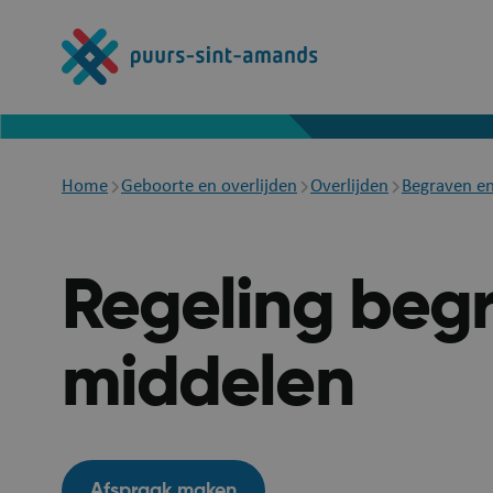
Overslaan
en
naar
de
inhoud
gaan
Breadcrumb
Home
Geboorte en overlijden
Overlijden
Begraven en
Regeling begr
middelen
Afspraak maken