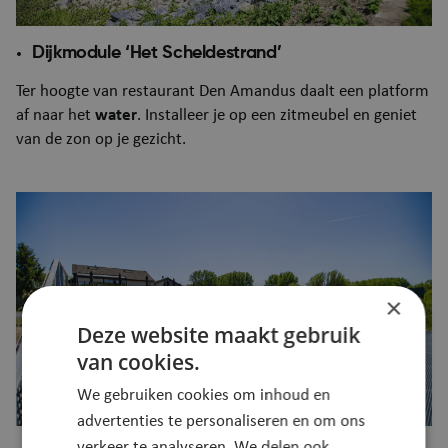
Dijkmodule ‘Het Scheldestrand’
Ter hoogte van restaurant Den Amandus daalt een platform
af naar het
water
. Installeer je op een zitmeubel en geniet
van de zon op je gezicht.
Afbeelding
×
Deze website maakt gebruik
van cookies.
We gebruiken cookies om inhoud en
advertenties te personaliseren en om ons
verkeer te analyseren. We delen ook