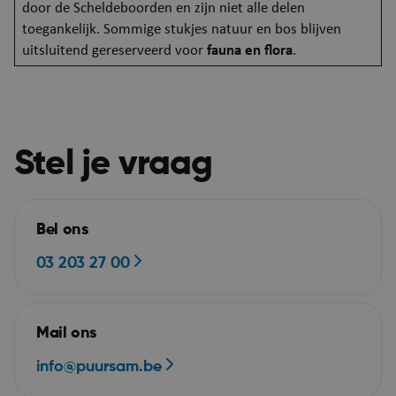
door de Scheldeboorden en zijn niet alle delen
toegankelijk. Sommige stukjes natuur en bos blijven
uitsluitend gereserveerd voor
fauna en flora
.
ASP.NET_SessionId
Se
Microsoft Corporation
webshop.puurs-sint-
amands.be
Stel je vraag
Bel ons
03 203 27 00
ARRAffinitySameSite
Se
Microsoft Corporation
Mail ons
.mijn.puurs-sint-
amands.be
info@puursam.be