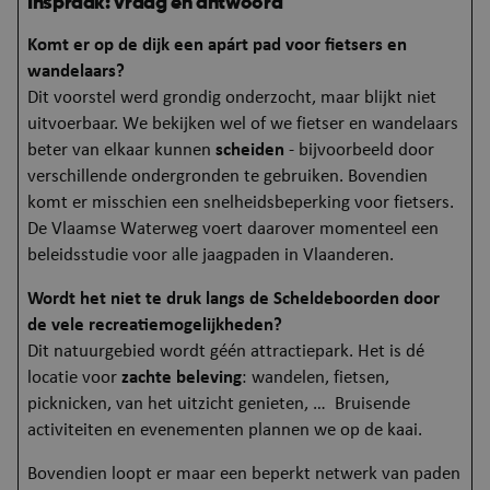
Inspraak: vraag en antwoord
Komt er op de dijk een apárt pad
voor fietsers en
wandelaars?
Dit voorstel werd grondig onderzocht, maar blijkt niet
uitvoerbaar. We bekijken wel of we fietser en wandelaars
beter van elkaar kunnen
scheiden
- bijvoorbeeld door
ARRAffinity
Se
Microsoft Corporation
verschillende ondergronden te gebruiken. Bovendien
.mijn.puurs-sint-
komt er misschien een snelheidsbeperking voor fietsers.
amands.be
De Vlaamse Waterweg voert daarover momenteel een
beleidsstudie voor alle jaagpaden in Vlaanderen.
Wordt het niet te druk langs de Scheldeboorden door
de vele recreatiemogelijkheden?
Dit natuurgebied wordt géén attractiepark. Het is dé
locatie voor
zachte beleving
: wandelen, fietsen,
picknicken, van het uitzicht genieten, … Bruisende
activiteiten en evenementen plannen we op de kaai.
Bovendien loopt er maar een beperkt netwerk van paden