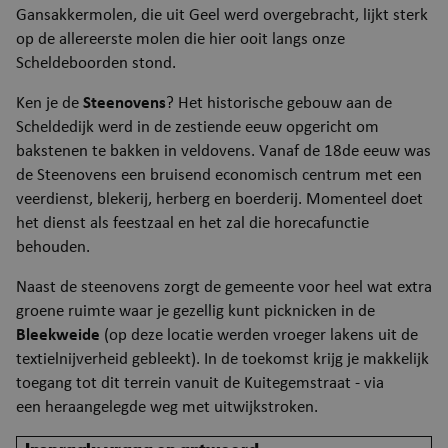
Gansakkermolen, die uit Geel werd overgebracht, lijkt sterk
op de allereerste molen die hier ooit langs onze
Scheldeboorden stond.
Ken je de
Steenovens
? Het historische gebouw aan de
Scheldedijk werd in de zestiende eeuw opgericht om
bakstenen te bakken in veldovens. Vanaf de 18de eeuw was
de Steenovens een bruisend economisch centrum met een
__RequestVerificationToken
Se
Microsoft Corporation
webshop.puurs-sint-
veerdienst, blekerij, herberg en boerderij. Momenteel doet
amands.be
het dienst als feestzaal en het zal die horecafunctie
behouden.
Naast de steenovens zorgt de gemeente voor heel wat extra
groene ruimte waar je gezellig kunt picknicken in de
Bleekweide
(op deze locatie werden vroeger lakens uit de
textielnijverheid gebleekt). In de toekomst krijg je makkelijk
toegang tot dit terrein vanuit de Kuitegemstraat - via
een heraangelegde weg met uitwijkstroken.
Google Privacy Policy