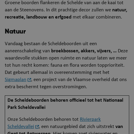
Groene boorden flankeren de Schelde van aan de kaai tot
aan de Steenovens. In dit prachtige decor zullen we
natuur,
recreatie, landbouw en erfgoed
met elkaar combineren.
Natuur
Vandaag bestaan de Scheldeboorden uit een
aaneenschakeling van
broekbossen, akkers, vijvers, …
Deze
waardevolle stukken open ruimte en natuur laten we meer
tot hun recht komen: fauna en flora worden topprioriteit.
Dat gebeurt allemaal in overeenstemming met het
Sigmaplan
, een project van de Vlaamse overheid dat ons
extra beschermt tegen overstromingen.
De Scheldeboorden behoren officieel tot het Nationaal
Park Scheldevallei
Onze Scheldeboorden behoren tot
Rivierpark
Scheldevallei
, een natuurgebied dat zich uitstrekt
van
Gent tot Antwerpen
. Hier komen zoet rivierwater en