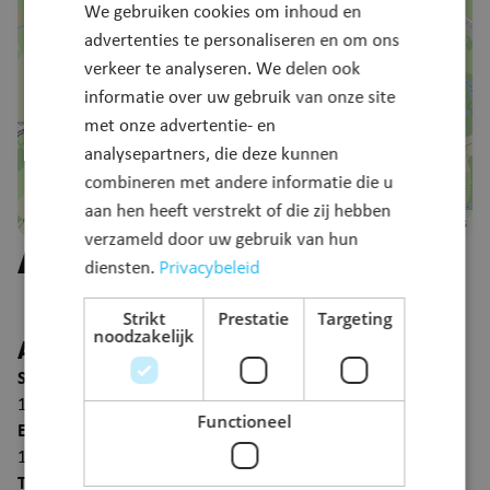
We gebruiken cookies om inhoud en
advertenties te personaliseren en om ons
verkeer te analyseren. We delen ook
informatie over uw gebruik van onze site
met onze advertentie- en
analysepartners, die deze kunnen
combineren met andere informatie die u
aan hen heeft verstrekt of die zij hebben
Leaflet
©
OpenStreetMap
contributors
|
verzameld door uw gebruik van hun
Aanleg Kattestraat
Privacybeleid
diensten.
Strikt
Prestatie
Targeting
noodzakelijk
Algemeen
Startdatum
15 juni 2025
Functioneel
Einddatum
12 augustus 2026
Type