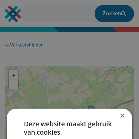
Overslaan
en
Zoeken
naar
de
inhoud
gaan
Breadcrumb
Verkeershinder
+
−
×
Deze website maakt gebruik
van cookies.