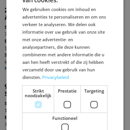
van cookies.
We gebruiken cookies om inhoud en
2890 Puurs-Sint-Amands, Heikant 2:
Andere zonder afsluiten straat
advertenties te personaliseren en om ons
verkeer te analyseren. We delen ook
Startdatum
informatie over uw gebruik van onze site
7 mei 2026
met onze advertentie- en
Einddatum
analysepartners, die deze kunnen
19 december 2026
combineren met andere informatie die u
Status
In uitvoering
aan hen heeft verstrekt of die zij hebben
Meer info
verzameld door uw gebruik van hun
Privacybeleid
diensten.
9255 Buggenhout, Muldersweg 1:
Strikt
Prestatie
Targeting
Signalisatievergunning / Verlenging
noodzakelijk
Startdatum
1 juni 2026
Einddatum
Functioneel
30 september 2026