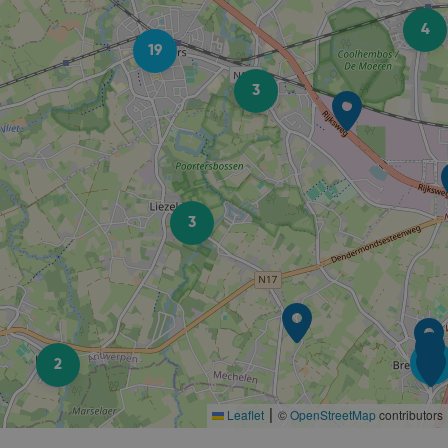
4
19
3
3
10
2
Leaflet
©
OpenStreetMap
contributors
|