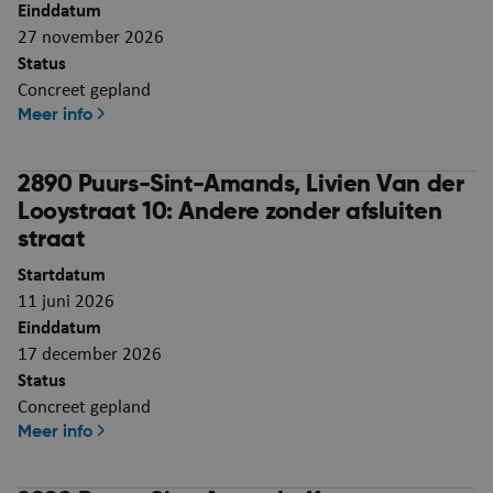
Domein
Einddatum
27 november 2026
JSESSIONID
Se
Oracle Corporation
puurs-sint-amands-
Status
echo.cipalschaubroeck.be
Concreet gepland
Meer info
2890 Puurs-Sint-Amands, Livien Van der
Looystraat 10: Andere zonder afsluiten
straat
Startdatum
__RequestVerificationToken
Se
Microsoft Corporation
11 juni 2026
webshop.puurs-sint-
amands.be
Einddatum
17 december 2026
Status
Concreet gepland
Meer info