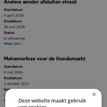
Andere zonder afsluiten straat
Startdatum
4 april 2026
Einddatum
30 juni 2028
Status
In uitvoering
Meer info
Metamorfose voor de Hondsmarkt
Startdatum
4 mei 2026
Einddatum
1 oktober 2027
Status
×
In uitvoering
Deze website maakt gebruik
Meer info