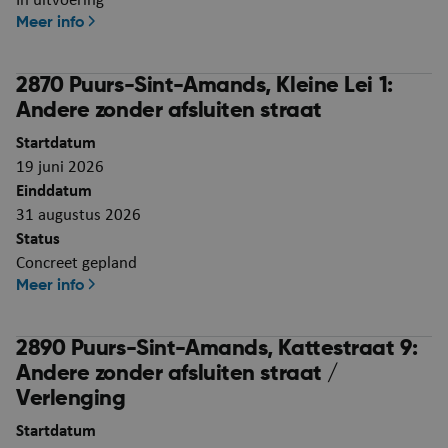
In uitvoering
Meer info
2870 Puurs-Sint-Amands, Kleine Lei 1:
Andere zonder afsluiten straat
Startdatum
ASP.NET_SessionId
Se
Microsoft Corporation
webshop.puurs-sint-
19 juni 2026
amands.be
Einddatum
31 augustus 2026
Status
Concreet gepland
Meer info
2890 Puurs-Sint-Amands, Kattestraat 9:
Andere zonder afsluiten straat /
Verlenging
Startdatum