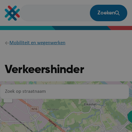
Overslaan
en
Zoeken
naar
de
inhoud
gaan
Breadcrumb
Mobiliteit en wegenwerken
Verkeershinder
+
−