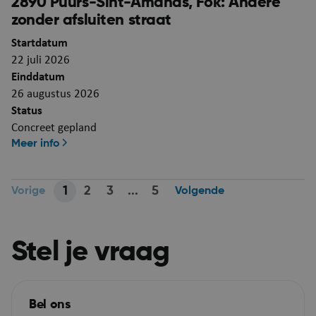
2890 Puurs-Sint-Amands, Fok: Andere
zonder afsluiten straat
Startdatum
22 juli 2026
Einddatum
26 augustus 2026
Status
Concreet gepland
Meer info
CookieScriptConsent
4 we
CookieScript
da
1
2
3
...
5
www.puurs-sint-
Vorige
Volgende
Paginatie
amands.be
Stel je vraag
Bel ons