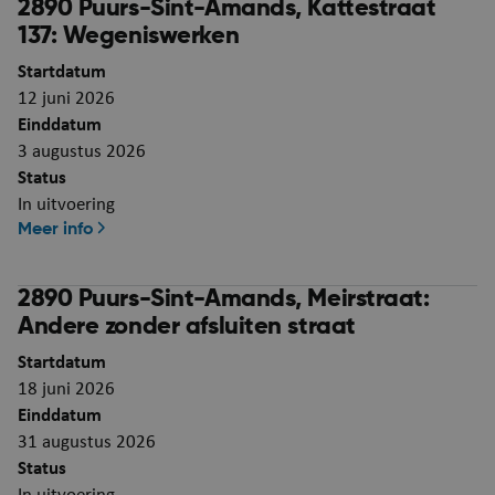
2890 Puurs-Sint-Amands, Kattestraat
137: Wegeniswerken
Google Privacy Policy
Startdatum
12 juni 2026
Einddatum
3 augustus 2026
Status
In uitvoering
Meer info
ARRAffinity
Se
Microsoft Corporation
.mijn.puurs-sint-
2890 Puurs-Sint-Amands, Meirstraat:
amands.be
Andere zonder afsluiten straat
Startdatum
18 juni 2026
Einddatum
31 augustus 2026
Status