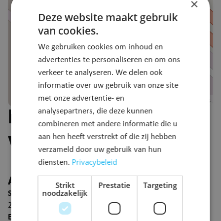
×
Deze website maakt gebruik
van cookies.
We gebruiken cookies om inhoud en
advertenties te personaliseren en om ons
verkeer te analyseren. We delen ook
informatie over uw gebruik van onze site
met onze advertentie- en
Leaflet
©
OpenStreetMap
contributors
|
analysepartners, die deze kunnen
Rijksweg (tijdelijke
combineren met andere informatie die u
werfinrit Pfizer) 12
aan hen heeft verstrekt of die zij hebben
verzameld door uw gebruik van hun
Privacybeleid
diensten.
Algemeen
Strikt
Prestatie
Targeting
noodzakelijk
Startdatum
20 december 2024
Einddatum