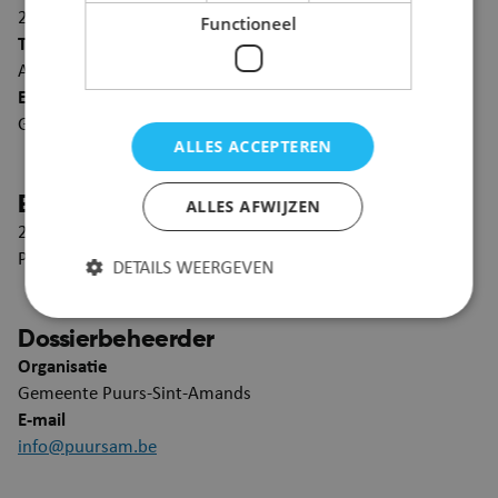
20 december 2026
Functioneel
Type
Andere
Eigenaar
Gemeente Puurs-Sint-Amands
ALLES ACCEPTEREN
Beschrijving
ALLES AFWIJZEN
2870 Puurs-Sint-Amands, Rijksweg (tijdelijke werfinrit
Pfizer) 12: Andere zonder afsluiten straat
DETAILS WEERGEVEN
Dossierbeheerder
Strikt noodzakelijk
Prestatie
Targeting
Organisatie
Gemeente Puurs-Sint-Amands
Functioneel
E-mail
Strikt noodzakelijke cookies maken de
info@puursam.be
kernfunctionaliteiten van de website mogelijk, zoals
gebruikersaanmelding en accountbeheer. De
website kan niet goed worden gebruikt zonder de