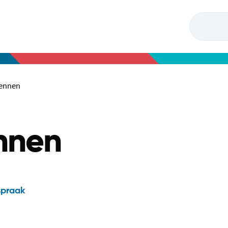
kennen
nnen
spraak