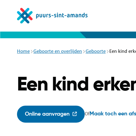
Overslaan
en
naar
de
inhoud
gaan
Breadcrumb
Home
Geboorte en overlijden
Geboorte
Een kind er
Een kind erke
Maak toch een af
Online aanvragen
Of