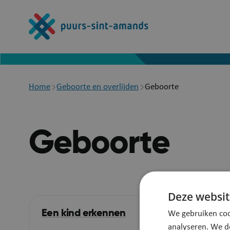
Overslaan
en
naar
de
inhoud
gaan
Breadcrumb
Home
Geboorte en overlijden
Geboorte
Geboorte
Deze websit
Een kind erkennen
Gebo
We gebruiken coo
adopt
analyseren. We d