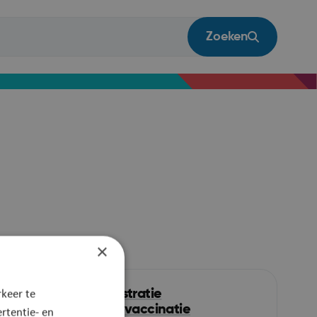
Zoeken
×
Registratie
keer te
poliovaccinatie
rtentie- en