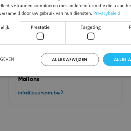
 die deze kunnen combineren met andere informatie die u aan hen
Meer info
Privacybeleid
n verzameld door uw gebruik van hun diensten.
nfo
elijk
Prestatie
Targeting
F
ALLES AFWIJZEN
ALLES 
RGEVEN
Mail ons
Strikt noodzakelijk
Prestatie
Targeting
Functioneel
info@puursam.be
 cookies maken de kernfunctionaliteiten van de website mogelijk, zoals gebruikersaanm
bsite kan niet goed worden gebruikt zonder de strikt noodzakelijke cookies.
Aanbieder
/
Vervaldatum
Omschrijving
Domein
Sessie
Oracle Corporation