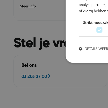
analysepartners,
Meer info
of die zij hebbe
Meer i
Strikt noodzak
Stel je vraag
DETAILS WEE
Bel ons
03 203 27 00
Strikt noodzakelijke
accountbeheer. De we
Naam
JSESSIONID