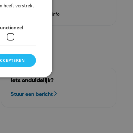
 heeft verstrekt
Meer info
unctioneel
ACCEPTEREN
Iets onduidelijk?
Stuur een bericht
elding en