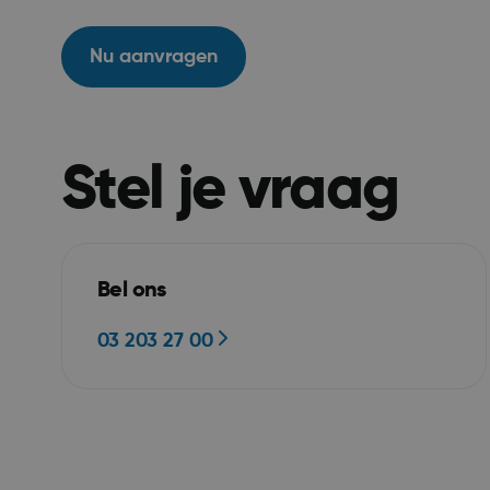
Nu aanvragen
Stel je vraag
ASP.NET_SessionId
Bel ons
03 203 27 00
ARRAffinitySameSit