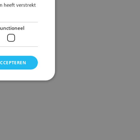
 heeft verstrekt
unctioneel
ACCEPTEREN
elding en
 voor