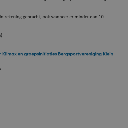
puurs-sint-amands-
algemeen gebruik, ge
echo.cipalschaubroeck.be
sites die zijn geschrev
in rekening gebracht, ook wanneer er minder dan 10
Meestal gebruikt om
gebruikerssessie door
onderhouden.
n)
ionToken
Sessie
Microsoft Corporation
Dit is een anti-verval
webshop.puurs-sint-
is ingesteld door web
amands.be
r Klimax en groepsinitiaties Bergsportvereniging Klein-
zijn gebouwd met A
technologieën. Het i
e
Google Privacy P
om het ongeautorise
van inhoud op een we
stoppen, ook wel Cro
Request Forgery gen
bevat geen informati
gebruiker en wordt ve
het sluiten van de br
Sessie
Microsoft Corporation
Deze cookie wordt in
.mijn.puurs-sint-