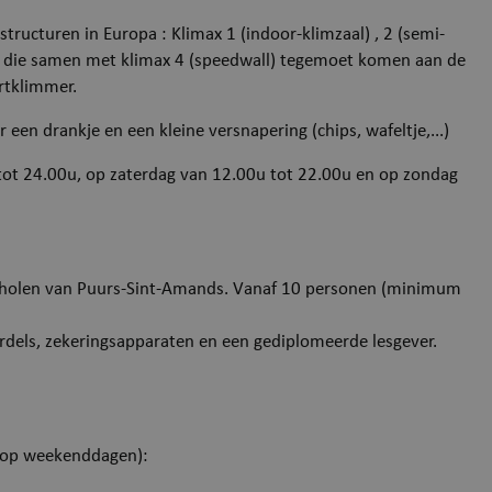
tructuren in Europa : Klimax 1 (indoor-klimzaal) , 2 (semi-
n​​​ die samen met klimax 4 (speedwall) tegemoet komen aan de
rtklimmer.
 een drankje en een kleine versnapering (chips, wafeltje,...)
tot 24.00u, op zaterdag van 12.00u tot 22.00u en op zondag
 scholen van Puurs-Sint-Amands. Vanaf 10 personen (minimum
rdels, zekeringsapparaten en een gediplomeerde lesgever.
in op weekenddagen):