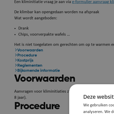
Een kliminitiatie vraag je aan via
e-formulier aanvraag kli
De klimbar kan opengedaan worden na afspraak
Wat wordt aangeboden:
​Drank
Chips, voorverpakte wafels …
Het is niet toegelaten om gerechten om op te warmen e
Voorwaarden
Procedure
Kostprijs
Reglementen
Bijkomende informatie
Voorwaarden
​Aanvragen voor kliminitiaties zijn enkel mogelijk voo
Deze websit
8 jaar).
Procedure
We gebruiken coo
analyseren. We d