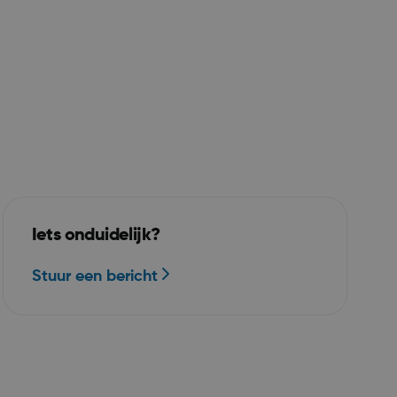
 op het
platform. Het
taakverdeling
dat de
erspagina's
ssie naar
en gerouteerd.
gesteld door
informatie uit
uiker de
Iets onduidelijk?
over eventuele
eindgebruiker
Stuur een bericht
hij de
zocht.
icrosoft Azure
en het
balancing,