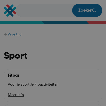
Overslaan
en
Zoeken
naar
de
inhoud
gaan
Breadcrumb
Vrije tijd
Sport
Fitpas
Voor je Sport Je Fit-activiteiten
Meer info