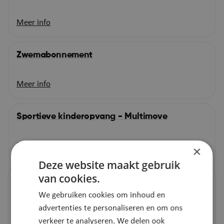
Meer info
Zwemabonnement
Meer info
Sportieve kinderopvang - Multimove
Meer info
×
Deze website maakt gebruik
van cookies.
Sportief vakantieaanbod
We gebruiken cookies om inhoud en
Een onvergetelijke schoolvakantie beleven? Schrijf dan
advertenties te personaliseren en om ons
in voor een van onze sportdagen of -weken.
verkeer te analyseren. We delen ook