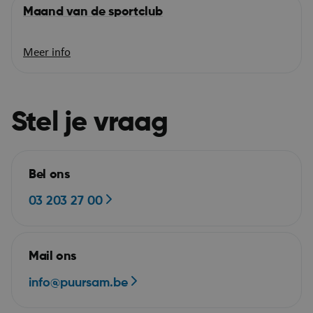
Maand van de sportclub
Meer info
Stel je vraag
__RequestVerificationToken
Se
Microsoft Corporation
webshop.puurs-sint-
amands.be
Bel ons
03 203 27 00
Mail ons
Google Privacy Policy
info@puursam.be