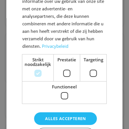
In de gemeente zijn er verschillende fietszones. Ontdek
informatie over uw gebruik van onze site
ze hier.
met onze advertentie- en
analysepartners, die deze kunnen
Meer info
combineren met andere informatie die u
aan hen heeft verstrekt of die zij hebben
Flexbus
verzameld door uw gebruik van hun
Privacybeleid
diensten.
Je kan de flexbus telefonisch boeken, maar ook via een
webapplicatie van Hoppin. Passagiers kunnen tot 30
Strikt
Prestatie
Targeting
noodzakelijk
minuten op voorhand hun reis reserveren.​
Meer info
Functioneel
Stratenplan Puurs-Sint-Amands
Meer info
ALLES ACCEPTEREN