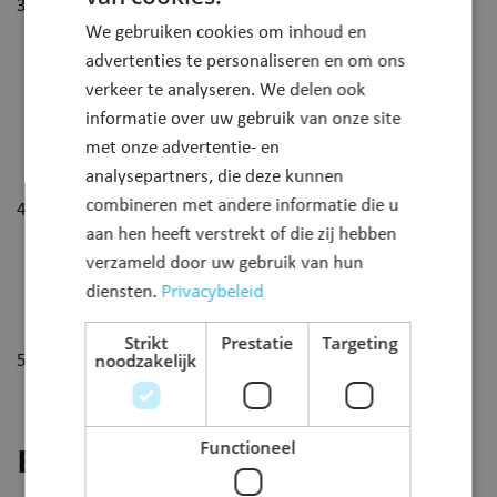
Start je rit
We gebruiken cookies om inhoud en
Schakel bluetooth in op je smartphone.
advertenties te personaliseren en om ons
Auto ontgrendelen via app.
verkeer te analyseren. We delen ook
Neem sleutel uit dashboardkastje.
informatie over uw gebruik van onze site
Koppel auto los van laadpaal.
met onze advertentie- en
Controleer op schade.
analysepartners, die deze kunnen
Je kunt vertrekken!
combineren met andere informatie die u
Stop je rit
aan hen heeft verstrekt of die zij hebben
Breng auto terug naar locatie.
verzameld door uw gebruik van hun
Koppel auto terug aan laadpaal.
Privacybeleid
diensten.
Stop sleutel terug in dashboardkastje.
Vergrendel auto via app.
Strikt
Prestatie
Targeting
noodzakelijk
Afrekening
Ontvang via mail je overzicht.
De betaling gebeurt automatisch via je betaalkaart.
Functioneel
Bedrag