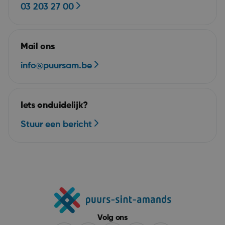
03 203 27 00
Google Privacy Policy
Mail ons
info@puursam.be
Iets onduidelijk?
ARRAffinity
Se
Microsoft Corporation
Stuur een bericht
.mijn.puurs-sint-
amands.be
Volg ons