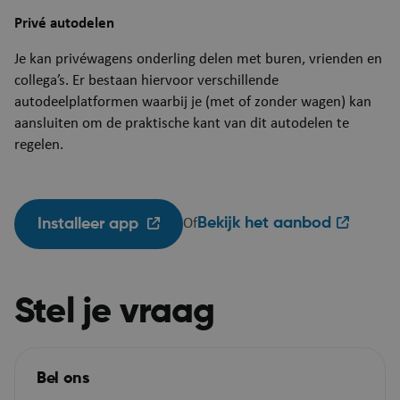
Privé autodelen
JSESSIONID
Se
Oracle Corporation
puurs-sint-amands-
echo.cipalschaubroeck.be
Je kan privéwagens onderling delen met buren, vrienden en
collega’s. Er bestaan hiervoor verschillende
autodeelplatformen waarbij je (met of zonder wagen) kan
aansluiten om de praktische kant van dit autodelen te
regelen.
Bekijk het aanbod
Installeer app
Of
__RequestVerificationToken
Se
Microsoft Corporation
webshop.puurs-sint-
amands.be
Stel je vraag
Bel ons