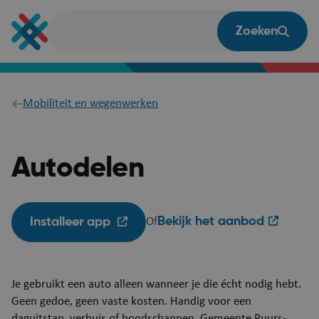
Overslaan
en
Zoeken
naar
de
inhoud
gaan
Breadcrumb
Mobiliteit en wegenwerken
Autodelen
Bekijk het aanbod
Installeer app
Of
Je gebruikt een auto alleen wanneer je die écht nodig hebt.
Geen gedoe, geen vaste kosten. Handig voor een
daguitstap, verhuis of boodschappen. Gemeente Puurs-