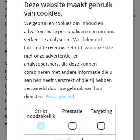
Aangenaam wonen, werken en bewegen in onze gemeente
Deze website maakt gebruik
vraagt om een doordachte visie op ruimte en
van cookies.
mobiliteit. Daarom werken we aan een
beleidsplan
waaraan
We gebruiken cookies om inhoud en
jij nog mee mag sleutelen.
Je leest er hier alles over.
advertenties te personaliseren en om ons
Binnen dit beleidsplan rijpen al een paar eerste projecten.
verkeer te analyseren. We delen ook
Eén daarvan is dit RUP Poortersbossen. En er wordt ook al
informatie over uw gebruik van onze site
gewerkt aan het
Masterplan Kalfort
.
met onze advertentie- en
Wist je dat
we door onze doordachte visie op ruimte en
analysepartners, die deze kunnen
mobiliteit al in de prijzen vielen? Van de Vlaamse
combineren met andere informatie die u
Vereniging voor Ruimte en Planning (vrp) mochten we in
aan hen heeft verstrekt of die zij hebben
juni 2021 de “
Openruimtebeker
” in ontvangst nemen.
verzameld door uw gebruik van hun
Vrp verkoos onze gemeente als winnaar omdat we met het
Privacybeleid
diensten.
RUP Poortersbossen een aantal terreinen herbestemmen
om water meer ruimte te geven, meer natuur en bos
Strikt
Prestatie
Targeting
noodzakelijk
creëren, landbouw behouden en recreatieve netwerken en
extra verbindingen aanleggen voor fietsers, voetgangers, …
Jij krijgt inspraak