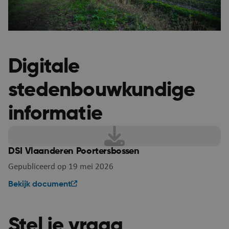
Google Privacy Policy
Digitale
stedenbouwkundige
informatie
ARRAffinity
Se
Microsoft Corporation
DSI Vlaanderen Poortersbossen
.mijn.puurs-sint-
amands.be
Gepubliceerd op 19 mei 2026
Bekijk document
Stel je vraag