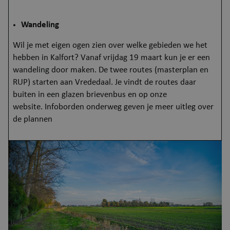
Aanbieder
/
Naam
Verva
Domein
Wandeling
JSESSIONID
Se
Oracle Corporation
Wil je met eigen ogen zien over welke gebieden we het
puurs-sint-amands-
echo.cipalschaubroeck.be
hebben in Kalfort? Vanaf vrijdag 19 maart kun je er een
wandeling door maken. De twee routes (masterplan en
RUP) starten aan Vrededaal. Je vindt de routes daar
buiten in een glazen brievenbus en op onze
website. Infoborden onderweg geven je meer uitleg over
de plannen
Afbeelding
__RequestVerificationToken
Se
Microsoft Corporation
webshop.puurs-sint-
amands.be