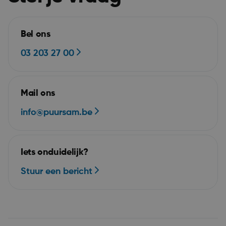
Bel ons
03 203 27 00
Mail ons
ASP.NET_SessionId
Se
Microsoft Corporation
webshop.puurs-sint-
amands.be
info@puursam.be
Iets onduidelijk?
Stuur een bericht