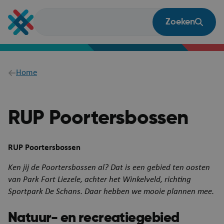
Overslaan
en
Zoeken
naar
de
inhoud
gaan
Breadcrumb
Home
RUP Poortersbossen
RUP Poortersbossen
Ken jij de Poortersbossen al? Dat is een gebied ten oosten
van Park Fort Liezele, achter het Winkelveld, richting
Sportpark De Schans. Daar hebben we mooie plannen mee.
Natuur- en recreatiegebied