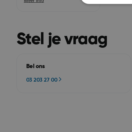
Meer info
Strikt noodzakelijke
accountbeheer. De we
Stel je vraag
Naam
JSESSIONID
Bel ons
03 203 27 00
__RequestVerificat