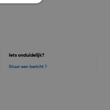
elding en
 voor
Iets onduidelijk?
bruikt door
en in JSP.
Stuur een bericht
 een anonieme
 de server te
singscookie die
applicaties die
SP.NET MVC-
s ontworpen
olicy