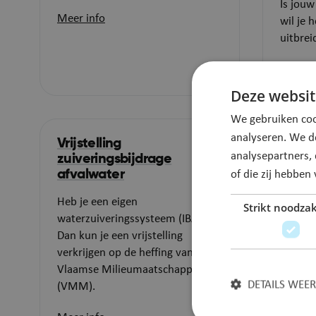
​​Is jo
Meer info
wil je 
uitbrei
Meer i
Deze websit
We gebruiken coo
analyseren. We d
Vrijstelling
analysepartners,
zuiveringsbijdrage
afvalwater
of die zij hebbe
Heb je een eigen
Strikt noodzak
waterzuiveringssysteem (IBA)?
Dan kun je een vrijstelling
verkrijgen op de heffing van de
Vlaamse Milieumaatschappij
DETAILS WEE
(VMM).