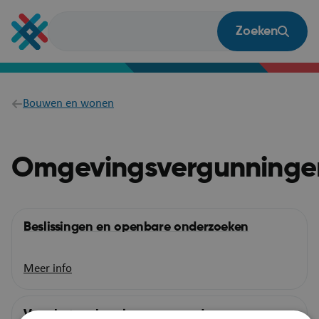
Overslaan
en
Zoeken
naar
de
inhoud
gaan
Breadcrumb
Bouwen en wonen
Omgevingsvergunninge
Beslissingen en openbare onderzoeken
Meer info
Voor het verkavelen van gronden