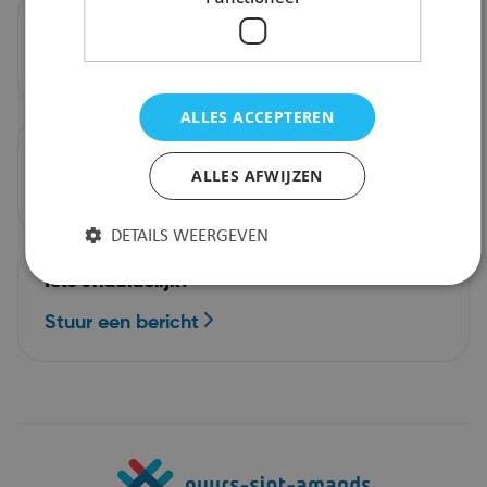
Bel ons
03 203 27 00
ALLES ACCEPTEREN
Mail ons
ALLES AFWIJZEN
info@puursam.be
DETAILS WEERGEVEN
Iets onduidelijk?
Stuur een bericht
Strikt noodzakelijk
Prestatie
Targeting
Functioneel
Strikt noodzakelijke cookies maken de
kernfunctionaliteiten van de website mogelijk, zoals
gebruikersaanmelding en accountbeheer. De website
kan niet goed worden gebruikt zonder de strikt
noodzakelijke cookies.