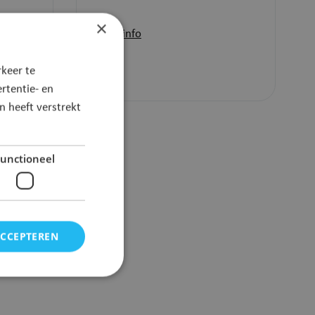
×
Meer info
keer te
rtentie- en
 heeft verstrekt
unctioneel
ACCEPTEREN