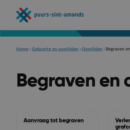
Overslaan
en
naar
de
inhoud
gaan
Breadcrumb
Home
Geboorte en overlijden
Overlijden
Begraven en
Begraven en 
Aanvraag tot begraven
Verle
grafc