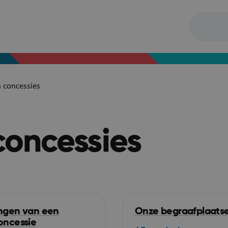
 concessies
concessies
ngen van een
Onze begraafplaats
oncessie