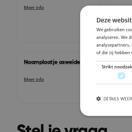
Meer info
Meer i
Deze websit
We gebruiken coo
analyseren. We d
analysepartners,
of die zij hebbe
Naamplaatje asweide
Regel
Strikt noodzak
begra
onvol
Meer info
Meer i
DETAILS WEE
Stel je vraag