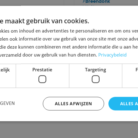
Breendonk
Kalfort
Liezele
nfo
e maakt gebruik van cookies.
Lippelo
kies om inhoud en advertenties te personaliseren en om ons ver
Toon alles
elen ook informatie over uw gebruik van onze site met onze adve
 die deze kunnen combineren met andere informatie die u aan hen
Privacybeleid
n verzameld door uw gebruik van hun diensten.
ing
elijk
Prestatie
Targeting
F
feniskosten bij
doende middelen
nfo
ALLES AFWIJZEN
ALLES 
RGEVEN
Strikt noodzakelijk
Prestatie
Targeting
Functioneel