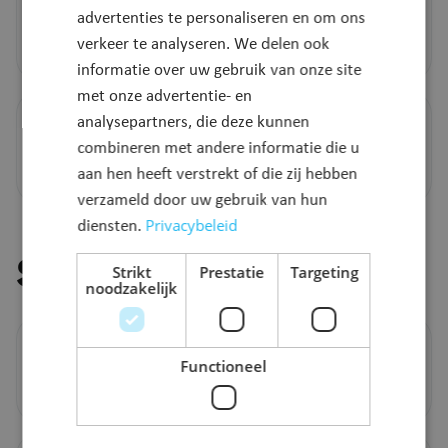
advertenties te personaliseren en om ons
verkeer te analyseren. We delen ook
Meer info
informatie over uw gebruik van onze site
met onze advertentie- en
Voorlopig rijbewijs cat. B
analysepartners, die deze kunnen
combineren met andere informatie die u
aan hen heeft verstrekt of die zij hebben
Meer info
verzameld door uw gebruik van hun
Privacybeleid
diensten.
Stel je vraag
Strikt
Prestatie
Targeting
noodzakelijk
Bel ons
Functioneel
03 203 27 00