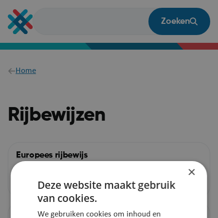
Overslaan
en
Zoeken
naar
de
inhoud
gaan
Breadcrumb
Home
Rijbewijzen
Europees rijbewijs
×
Deze website maakt gebruik
Meer info
van cookies.
We gebruiken cookies om inhoud en
Internationaal rijbewijs